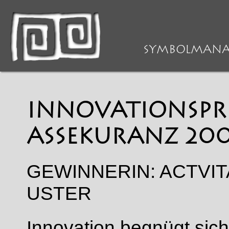
>
REFERENZEN
> Innovations
SYMBOLMAN
INNOVATIONSPRE
ASSEKURANZ 200
GEWINNERIN: ACTVI
USTER
Innovation begnügt sich