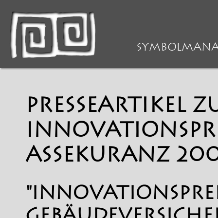
>
PRESSE
> Presseartikel zum Innova
SYMBOLMAN
PRESSEARTIKEL 
INNOVATIONSPRE
ASSEKURANZ 20
"INNOVATIONSPREI
GEBÄUDEVERSICHE