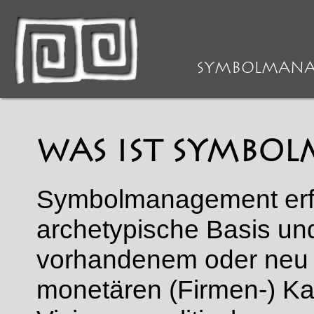
>
DEFINITION
> Was ist Sy
SYMBOLMAN
WAS IST SYMBO
Symbolmanagement erfors
archetypische Basis un
vorhandenem oder neu 
monetären (Firmen-) Kap